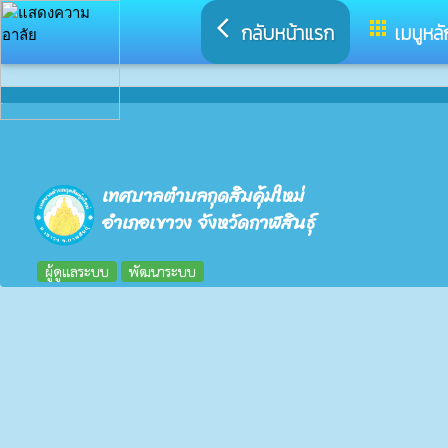
arrow_back_ios
apps
กลับหน้าแรก
เมนูหลั
เทศบาลตำบลกุดสิมคุ้มใหม่
อำเภอเขาวง จังหวัดกาฬสินธุ์
ผู้ดูแลระบบ
พัฒนาระบบ